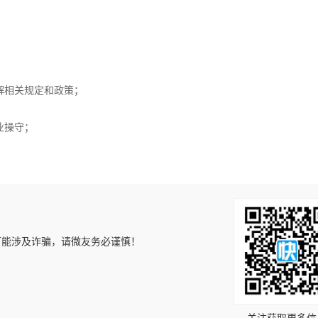
解相关规定和政策；
业操守；
可能涉及诈骗，请微友务必谨慎！
！