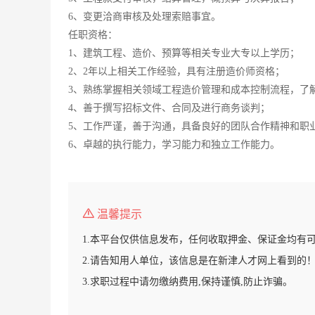
6、变更洽商审核及处理索赔事宜。
任职资格：
1、建筑工程、造价、预算等相关专业大专以上学历；
2、2年以上相关工作经验，具有注册造价师资格；
3、熟练掌握相关领域工程造价管理和成本控制流程，了
4、善于撰写招标文件、合同及进行商务谈判；
5、工作严谨，善于沟通，具备良好的团队合作精神和职
6、卓越的执行能力，学习能力和独立工作能力。
温馨提示
1.本平台仅供信息发布，任何收取押金、保证金均有
2.请告知用人单位，该信息是在新津人才网上看到的
3.求职过程中请勿缴纳费用,保持谨慎,防止诈骗。