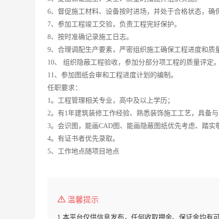
6、督促施工材料、设备按时进场，并处于合格状态，确
7、参加工程竣工交验，负责工程完好保护。
8、按时准确记录施工日志。
9、合理调配生产要素，严密组织施工确保工程进度和质
10、 组织隐蔽工程验收，参加分部分项工程的质量评定
11、参加图纸会审和工程进度计划的编制。
任职要求：
1。工程管理相关专业，高中及以上学历；
2。有1年建筑装修工作经验、熟悉装饰施工工艺，具备
3。会识图，能画CAD图、能画隐蔽图纸优先考虑、踏实
4。有证书者优先录取。
5、工作地点随项目地点
温馨提示
1.本平台仅供信息发布，任何收取押金、保证金均有