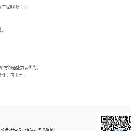
保工程顺利进行。
量。
。
与甲方沟通能力者优先。
敬业，可出差。
可能涉及诈骗，请微友务必谨慎！