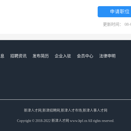
申请职位
更新时间： 08-
信息
招聘资讯
发布简历
企业入驻
会员中心
法律申明
们
新津人才网,新津招聘网,新津人才市场,新津人事人才网
Copyright © 2018-2022 新津人才网 www.ltpf.cn All rights reserved.