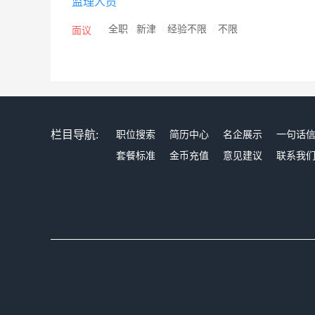
监理人员
/
全职
/
新津
/
经验不限
/
不限
面议
栏目导航:
职位搜索
简历中心
名企展示
一句话
套餐标准
金币充值
意见建议
联系我