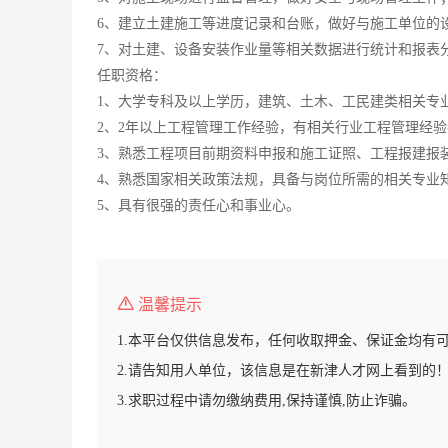
6、建立土建施工等进度记录和台账，做好与施工单位的
7、对土建、设备安装作业量等相关数据进行统计和报表
任职资格：
1、大学专科及以上学历，建筑、土木、工民建类相关专
2、2年以上工程管理工作经验，有相关行业工程管理经
3、熟悉工程项目前期资料申报和施工证照、工程报建报
4、熟悉国家相关政策法规，具备与岗位所需的相关专业
5、具有很强的责任心和事业心。
温馨提示
1.本平台仅供信息发布，任何收取押金、保证金均有
2.请告知用人单位，该信息是在新津人才网上看到的
3.求职过程中请勿缴纳费用,保持谨慎,防止诈骗。