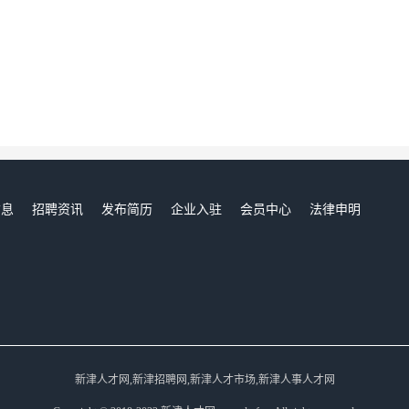
信息
招聘资讯
发布简历
企业入驻
会员中心
法律申明
们
新津人才网,新津招聘网,新津人才市场,新津人事人才网