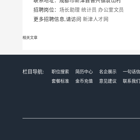
联系地址：成都市新津县普兴镇袁山村
招聘岗位：
场长助理
统计员
办公室文员
更多招聘信息,请访问
新津人才网
相关文章
栏目导航:
职位搜索
简历中心
名企展示
一句话
套餐标准
金币充值
意见建议
联系我