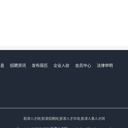
信息
招聘资讯
发布简历
企业入驻
会员中心
法律申明
们
新津人才网,新津招聘网,新津人才市场,新津人事人才网